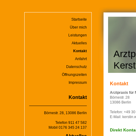
Startseite
Über mich
Leistungen
Aktuelles
Arztp
Kontakt
Anfahrt
Kerst
Datenschutz
Öffnungszeiten
Impressum
Kontakt
Arztpraxis für
Kontakt
Börnestr. 28
13086 Berlin
Telefon: +49 30
Börnestr. 28, 13086 Berlin
E-Mail: kerstin
Telefon 911 47 582
Mobil 0176 345 24 137
Direkt Kont